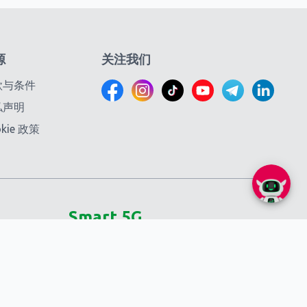
源
关注我们
款与条件
私声明
okie 政策
Smart 5G
Self-care
SmartNas