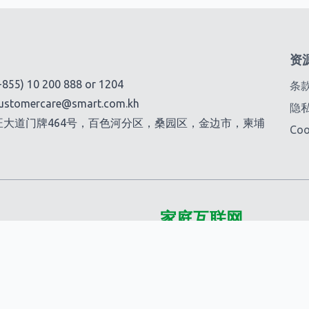
资
+855) 10 200 888
or
1204
条
ustomercare@smart.com.kh
隐
尼旺大道门牌464号，百色河分区，桑园区，金边市，柬埔
Co
家庭互联网
5G @Home
Smart Fiber+
加包
Smart @Home