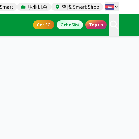
Smart
职业机会
查找 Smart Shop
Get 5G
Get eSIM
Top up