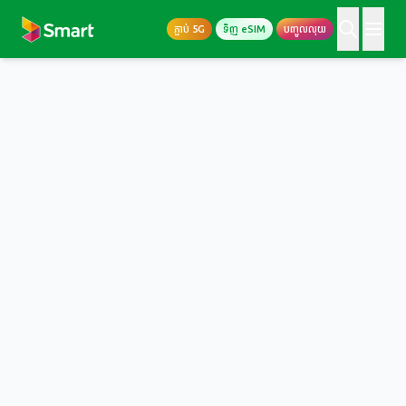
ភ្ជាប់ 5G
ទិញ eSIM
បញ្ចូលលុយ